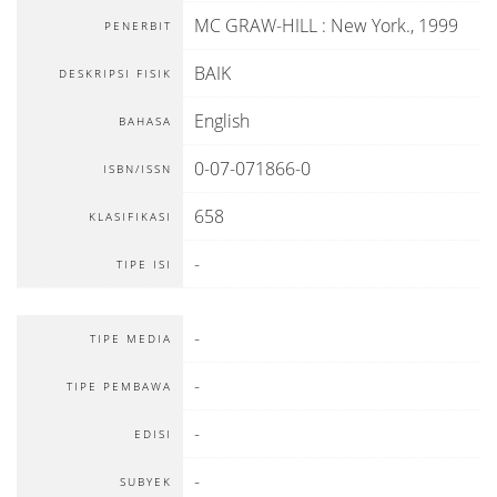
MC GRAW-HILL
:
New York
.,
1999
PENERBIT
BAIK
DESKRIPSI FISIK
English
BAHASA
0-07-071866-0
ISBN/ISSN
658
KLASIFIKASI
-
TIPE ISI
-
TIPE MEDIA
-
TIPE PEMBAWA
-
EDISI
-
SUBYEK